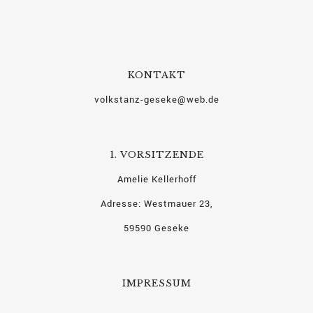
KONTAKT
volkstanz-geseke@web.de
1. VORSITZENDE
Amelie Kellerhoff
Adresse: Westmauer 23,
59590 Geseke
IMPRESSUM