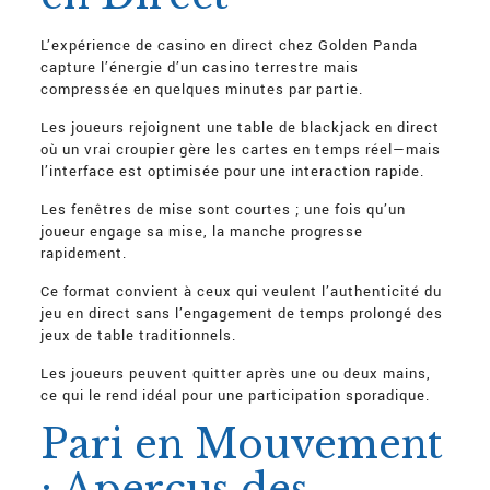
L’expérience de casino en direct chez Golden Panda
capture l’énergie d’un casino terrestre mais
compressée en quelques minutes par partie.
Les joueurs rejoignent une table de blackjack en direct
où un vrai croupier gère les cartes en temps réel—mais
l’interface est optimisée pour une interaction rapide.
Les fenêtres de mise sont courtes ; une fois qu’un
joueur engage sa mise, la manche progresse
rapidement.
Ce format convient à ceux qui veulent l’authenticité du
jeu en direct sans l’engagement de temps prolongé des
jeux de table traditionnels.
Les joueurs peuvent quitter après une ou deux mains,
ce qui le rend idéal pour une participation sporadique.
Pari en Mouvement
: Aperçus des