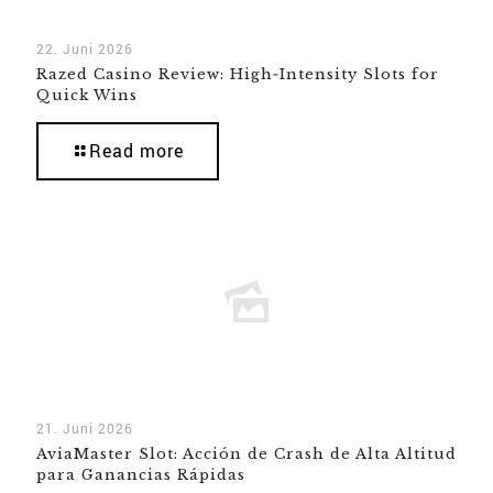
22. Juni 2026
Razed Casino Review: High‑Intensity Slots for
Quick Wins
Read more
21. Juni 2026
AviaMaster Slot: Acción de Crash de Alta Altitud
para Ganancias Rápidas