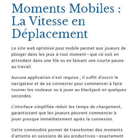
Moments Mobiles :
La Vitesse en
Déplacement
Le site web optimisé pour mobile permet aux joueurs de
plonger dans les jeux à tout moment—que ce soit en
attendant dans une file ou en faisant une courte pause
au travail.
Aucune application n’est requise ; il suffit d’ouvrir le
navigateur et de se connecter pour commencer à faire
tourner les rouleaux ou à jouer au blackjack en quelques
secondes.
L’interface simplifiée réduit les temps de chargement,
garantissant que les joueurs peuvent commencer à
jouer presque immédiatement après la connexion.
Cette commodité permet de transformer des moments
d’attente en sessions de jeu productives—exactement