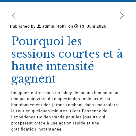
Published by
admin_Rolf1
on
13. Juni 2026
Pourquoi les
sessions courtes et à
haute intensité
gagnent
Imaginez entrer dans un lobby de casino lumineux où
chaque coin vibre du cliquetis des rouleaux et du
bourdonnement des jetons tombant dans une roulette—
le tout en quelques minutes. C’est l’essence de
l’expérience Golden Panda pour les joueurs qui
prospèrent grâce à une action rapide et une
gratification instantanée.