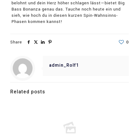
belohnt und dein Herz höher schlagen lässt—bietet Big
Bass Bonanza genau das. Tauche noch heute ein und
sieh, wie hoch du in diesen kurzen Spin‑Wahnsinns-
Phasen kommen kannst!
Share
0
admin_Rolf1
Related posts