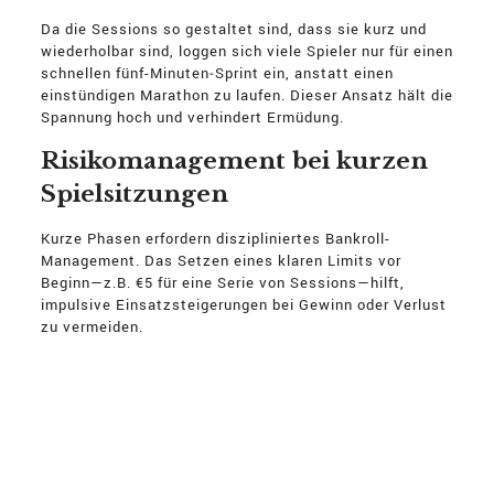
Da die Sessions so gestaltet sind, dass sie kurz und
wiederholbar sind, loggen sich viele Spieler nur für einen
schnellen fünf-Minuten‑Sprint ein, anstatt einen
einstündigen Marathon zu laufen. Dieser Ansatz hält die
Spannung hoch und verhindert Ermüdung.
Risikomanagement bei kurzen
Spielsitzungen
Kurze Phasen erfordern diszipliniertes Bankroll-
Management. Das Setzen eines klaren Limits vor
Beginn—z.B. €5 für eine Serie von Sessions—hilft,
impulsive Einsatzsteigerungen bei Gewinn oder Verlust
zu vermeiden.
• Halte dich strikt an deinen Mindesteinsatz
während der ersten Spins.
• Überlege erst, deinen Einsatz zu erhöhen,
nachdem du mindestens einen Free Spin‑Trigger
erreicht hast.