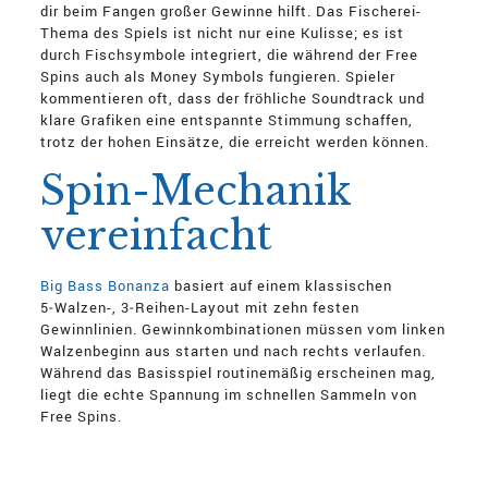
dir beim Fangen großer Gewinne hilft. Das Fischerei-
Thema des Spiels ist nicht nur eine Kulisse; es ist
durch Fischsymbole integriert, die während der Free
Spins auch als Money Symbols fungieren. Spieler
kommentieren oft, dass der fröhliche Soundtrack und
klare Grafiken eine entspannte Stimmung schaffen,
trotz der hohen Einsätze, die erreicht werden können.
Spin-Mechanik
vereinfacht
Big Bass Bonanza
basiert auf einem klassischen
5‑Walzen-, 3‑Reihen-Layout mit zehn festen
Gewinnlinien. Gewinnkombinationen müssen vom linken
Walzenbeginn aus starten und nach rechts verlaufen.
Während das Basisspiel routinemäßig erscheinen mag,
liegt die echte Spannung im schnellen Sammeln von
Free Spins.
• Walzen drehen automatisch, wenn du den Spin-
Button drückst.