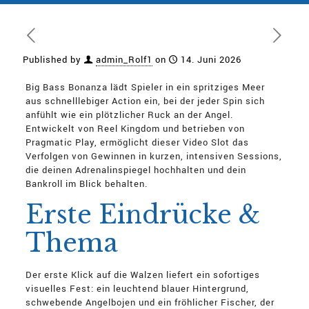
Published by
admin_Rolf1
on
14. Juni 2026
Big Bass Bonanza lädt Spieler in ein spritziges Meer
aus schnelllebiger Action ein, bei der jeder Spin sich
anfühlt wie ein plötzlicher Ruck an der Angel.
Entwickelt von Reel Kingdom und betrieben von
Pragmatic Play, ermöglicht dieser Video Slot das
Verfolgen von Gewinnen in kurzen, intensiven Sessions,
die deinen Adrenalinspiegel hochhalten und dein
Bankroll im Blick behalten.
Erste Eindrücke &
Thema
Der erste Klick auf die Walzen liefert ein sofortiges
visuelles Fest: ein leuchtend blauer Hintergrund,
schwebende Angelbojen und ein fröhlicher Fischer, der