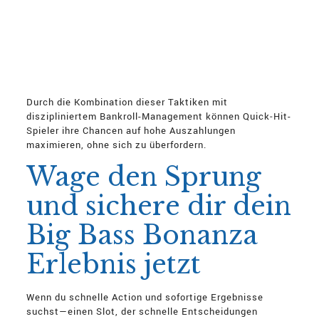
• Während der Free Spins lasse Autoplay laufen und
beobachte Wilds, die zusätzliche Runden auslösen.
• Wenn du während der Session einen großen
Gewinn erzielst, mache eine kurze Pause, bevor du
weiterspielst—das verhindert Überdehnung.
Durch die Kombination dieser Taktiken mit
diszipliniertem Bankroll-Management können Quick‑Hit-
Spieler ihre Chancen auf hohe Auszahlungen
maximieren, ohne sich zu überfordern.
Wage den Sprung
und sichere dir dein
Big Bass Bonanza
Erlebnis jetzt
Wenn du schnelle Action und sofortige Ergebnisse
suchst—einen Slot, der schnelle Entscheidungen