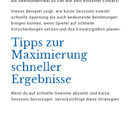
als zweihundertmal so viel wie sein einzelner Einsatz!
Dieses Beispiel zeigt, wie kurze Sessions sowohl
schnelle Spannung als auch bedeutende Belohnungen
bringen können, wenn Spieler auf schnelle
Entscheidungen setzen und ihre Einsatzgrößen planen.
Tipps zur
Maximierung
schneller
Ergebnisse
Wenn du auf schnelle Gewinne abzielst und kurze
Sessions bevorzugst, berücksichtige diese Strategien:
• Beginne mit dem niedrigsten Einsatz; so hast du
mehr Spins, bevor dein Bankroll erschöpft ist.
• Behalte die Scatter-Symbole im Auge; sie sind
dein schnellster Weg zu Free Spins.