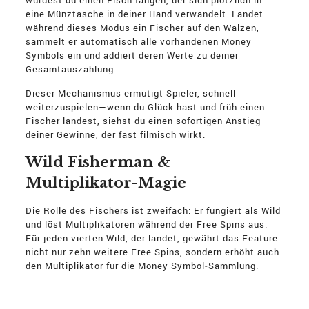
würdest du einen Fisch fangen, der sich plötzlich in
eine Münztasche in deiner Hand verwandelt. Landet
während dieses Modus ein Fischer auf den Walzen,
sammelt er automatisch alle vorhandenen Money
Symbols ein und addiert deren Werte zu deiner
Gesamtauszahlung.
Dieser Mechanismus ermutigt Spieler, schnell
weiterzuspielen—wenn du Glück hast und früh einen
Fischer landest, siehst du einen sofortigen Anstieg
deiner Gewinne, der fast filmisch wirkt.
Wild Fisherman &
Multiplikator-Magie
Die Rolle des Fischers ist zweifach: Er fungiert als Wild
und löst Multiplikatoren während der Free Spins aus.
Für jeden vierten Wild, der landet, gewährt das Feature
nicht nur zehn weitere Free Spins, sondern erhöht auch
den Multiplikator für die Money Symbol‑Sammlung.
• Erste Retrigger: Multiplikator auf 2× gesetzt.