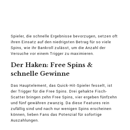
• Jeder Spin kostet mindestens €0,10 bis zu €250.
• Die mittelhohe bis hohe Volatilität des Spiels
bedeutet, dass du Phasen der Ruhe erlebst,
unterbrochen von plötzlichen Auszahlungen.
Spieler, die schnelle Ergebnisse bevorzugen, setzen oft
ihren Einsatz auf den niedrigsten Betrag für so viele
Spins, wie ihr Bankroll zulässt, um die Anzahl der
Versuche vor einem Trigger zu maximieren.
Der Haken: Free Spins &
schnelle Gewinne
Das Hauptelement, das Quick‑Hit-Spieler fesselt, ist
der Trigger für die Free Spins. Drei gehakte Fisch-
Scatter bringen zehn Free Spins, vier ergeben fünfzehn
und fünf gewähren zwanzig. Da diese Features rein
zufällig sind und nach nur wenigen Spins erscheinen
können, lieben Fans das Potenzial für sofortige
Auszahlungen.