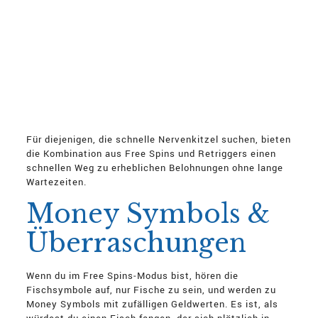
• Free spins werden automatisch aktiviert; kein
zusätzlicher Knopfdruck erforderlich.
• Während der Free Spins wird das Fischer-Symbol
zu einem Wild, das alle anderen Symbole außer
Scatter ersetzen kann.
• Jeder gesammelte Wild fügt einen Punktestand
hinzu; jeder vierte Wild-Trigger erneuert
zusätzliche Free Spins.
Für diejenigen, die schnelle Nervenkitzel suchen, bieten
die Kombination aus Free Spins und Retriggers einen
schnellen Weg zu erheblichen Belohnungen ohne lange
Wartezeiten.
Money Symbols &
Überraschungen
Wenn du im Free Spins‑Modus bist, hören die
Fischsymbole auf, nur Fische zu sein, und werden zu
Money Symbols mit zufälligen Geldwerten. Es ist, als