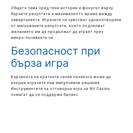
Общата тема сред тези истории е фокусът върху
бързите резултати и минималното време между
завъртанията. Играчите се чувстват удовлетворени
от мигновените резултати, които подсилват
желанието им да продължат да играят през
микро‑почивките си.
Безопасност при
бърза игра
Бързината на кратките сесии понякога може да
изкуши играчите към импулсивни решения.
Инструментите за отговорна игра на NV Casino
помагат да се поддържа баланс.
Limits за депозит:
Задайте дневни или
седмични лимити, които съответстват на
бюджета ви за кратки сесии.
Limits за време:
Използвайте таймери, ако се
оказвате, че играете извън предвидената