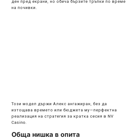
ден пред екрани, но обича бързите тръпки по време
на почивки.
Обедна почивка:
Алекс отваря мобилното
приложение на NV Casino и играе Sweet Bonanza
за четири завъртания, преди да се върне към
редактирането.
Следобедно кафе:
Разклаща телефона си и
получава безплатно завъртане на Gates of
Olympus; печели малка сума, която запазва за
бъдеще.
Вечерен релакс:
След вечеря, Алекс играе Hell
Hot 100 за десет минути; не преследва големи
джакпоти, а се наслаждава на бързия ритъм и
случайните печалби.
Този модел държи Алекс ангажиран, без да
изтощава времето или бюджета му—перфектна
реализация на стратегия за кратка сесия в NV
Casino.
Обща нишка в опита