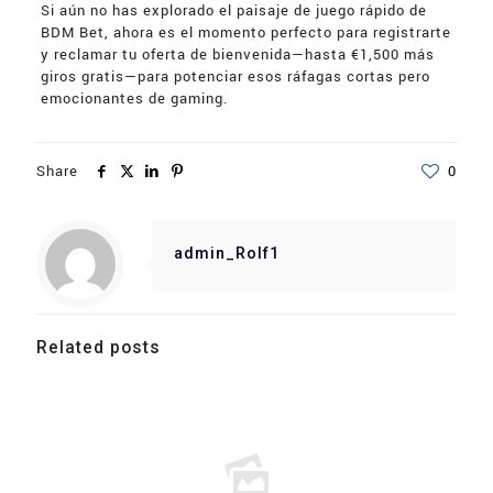
Si aún no has explorado el paisaje de juego rápido de
BDM Bet, ahora es el momento perfecto para registrarte
y reclamar tu oferta de bienvenida—hasta €1,500 más
giros gratis—para potenciar esos ráfagas cortas pero
emocionantes de gaming.
Share
0
admin_Rolf1
Related posts