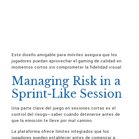
a la velocidad de tu conexión.
Giras cinco carretes turbo mientras esperas que tu
café termine—cada spin entregando resultados en
segundos.
Logras un mini‑bonus que te recompensa
instantáneamente; aquí haces una pausa para
revisar tu saldo antes de cerrar sesión.
Este diseño amigable para móviles asegura que los
jugadores puedan aprovechar el gaming de calidad en
momentos cortos sin comprometer la fidelidad visual.
Managing Risk in a
Sprint‑Like Session
Una parte clave del juego en sesiones cortas es el
control del riesgo—saber cuándo detenerse antes de
que la emoción te lleve por mal camino.
La plataforma ofrece límites integrados que los
jugadores pueden establecer antes de comenzar a