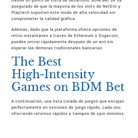
Desde un punto de vista de desarrollo, BDM Bet se ha
asegurado de que la mayoría de los slots de NetEnt y
Playtech soporten este modo de alta velocidad sin
comprometer la calidad gráfica.
Además, dado que la plataforma ofrece opciones de
retiro instantáneo a través de Ethereum o Dogecoin,
puedes retirar rápidamente después de un win sin
esperar las demoras tradicionales bancarias.
The Best
High‑Intensity
Games on BDM Bet
A continuación, una lista curada de juegos que encajan
perfectamente en sesiones de juego rápido, cada uno
ofreciendo retornos rápidos y tiempos de spin mínimos:
Lightning Slots
– Estos están específicamente
diseñados con carretes ultra rápidos y
disparadores de payout instantáneo.