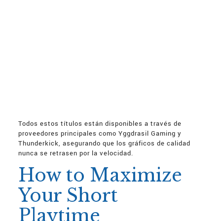
Turbo Roulette
– Una mesa de ruleta clásica donde
los spins se completan en menos de dos segundos.
Craps Quick
– Una versión condensada del craps
tradicional con rondas rápidas.
Crash Turbo
– Un juego de crash lleno de
adrenalina donde el multiplicador sube
rápidamente.
Baccarat Express
– Una mesa de baccarat
simplificada con puntos de decisión más rápidos.
Todos estos títulos están disponibles a través de
proveedores principales como Yggdrasil Gaming y
Thunderkick, asegurando que los gráficos de calidad
nunca se retrasen por la velocidad.
How to Maximize
Your Short
Playtime