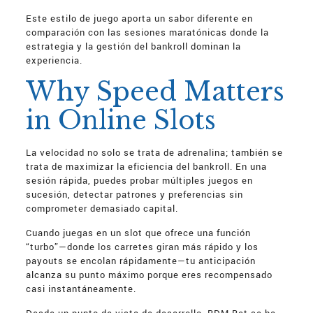
Este estilo de juego aporta un sabor diferente en
comparación con las sesiones maratónicas donde la
estrategia y la gestión del bankroll dominan la
experiencia.
Why Speed Matters
in Online Slots
La velocidad no solo se trata de adrenalina; también se
trata de maximizar la eficiencia del bankroll. En una
sesión rápida, puedes probar múltiples juegos en
sucesión, detectar patrones y preferencias sin
comprometer demasiado capital.
Cuando juegas en un slot que ofrece una función
“turbo”—donde los carretes giran más rápido y los
payouts se encolan rápidamente—tu anticipación
alcanza su punto máximo porque eres recompensado
casi instantáneamente.