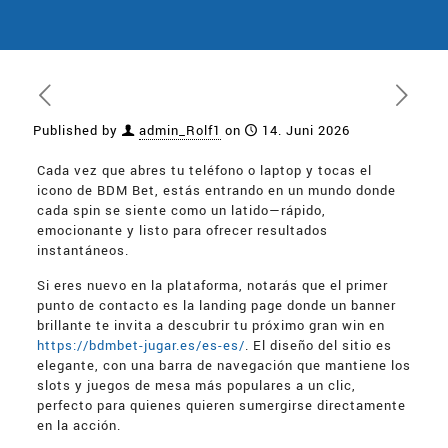
Published by
admin_Rolf1
on
14. Juni 2026
Cada vez que abres tu teléfono o laptop y tocas el
icono de BDM Bet, estás entrando en un mundo donde
cada spin se siente como un latido—rápido,
emocionante y listo para ofrecer resultados
instantáneos.
Si eres nuevo en la plataforma, notarás que el primer
punto de contacto es la landing page donde un banner
brillante te invita a descubrir tu próximo gran win en
https://bdmbet-jugar.es/es-es/
. El diseño del sitio es
elegante, con una barra de navegación que mantiene los
slots y juegos de mesa más populares a un clic,
perfecto para quienes quieren sumergirse directamente
en la acción.