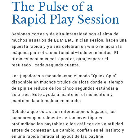
The Pulse of a
Rapid Play Session
Sesiones cortas y de alta‑intensidad son el alma de
muchos usuarios de BDM Bet. Inician sesión, hacen una
apuesta rápida y ya sea celebran un win o reinician la
máquina para otra oportunidad—todo en minutos. El
ritmo es casi musical: apostar, girar, esperar el
resultado—cada segundo cuenta.
Los jugadores a menudo usan el modo “Quick Spin”
disponible en muchos títulos de slots donde el tiempo
de spin se reduce de los cinco segundos estándar a
solo tres. Esto ayuda a mantener el momentum y
mantiene la adrenalina en marcha.
Debido a que estas son interacciones fugaces, los
jugadores generalmente evitan investigar en
profundidad las paytables o los gráficos de volatilidad
antes de comenzar. En cambio, confían en el instinto y
en una rápida mirada al layout de las payline.