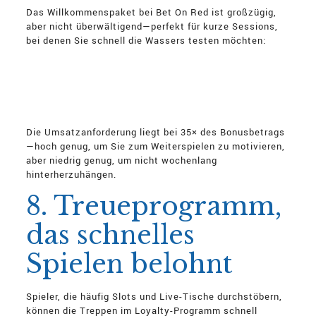
Das Willkommenspaket bei Bet On Red ist großzügig,
aber nicht überwältigend—perfekt für kurze Sessions,
bei denen Sie schnell die Wassers testen möchten:
Ersteinzahlungsbonus bis zu €500 + 100 Freispiele.
Zweite Einzahlung bis zu €500 + 75 Freispiele.
Dritte Einzahlung bis zu €500 + 75 Freispiele.
Die Umsatzanforderung liegt bei 35× des Bonusbetrags
—hoch genug, um Sie zum Weiterspielen zu motivieren,
aber niedrig genug, um nicht wochenlang
hinterherzuhängen.
8. Treueprogramm,
das schnelles
Spielen belohnt
Spieler, die häufig Slots und Live-Tische durchstöbern,
können die Treppen im Loyalty-Programm schnell