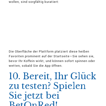
wollen, sind sorgfältig kuratiert:
Megaways Slots:
Riesige Gewinnlinien, die
trotzdem in Sekunden beendet sind.
Bonus Buy Slots:
Überspringen Sie das Warten auf
Freispiele und tauchen Sie direkt in Bonus-
Features ein.
Cryogenic Roulette:
Live-Roulette mit festen
Einsatzlimits und kurzen Runden.
Die Oberfläche der Plattform platziert diese heißen
Favoriten prominent auf der Startseite—Sie sehen sie,
bevor Ihr Koffein wirkt, und können sofort spinnen oder
wetten, sobald Sie die App öffnen.
10. Bereit, Ihr Glück
zu testen? Spielen
Sie jetzt bei
BetOnRed!