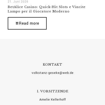
21. Juni 2026
BetAlice Casino: Quick‑Hit Slots e Vincite
Lampo per il Giocatore Moderno
Read more
KONTAKT
volkstanz-geseke@web.de
1. VORSITZENDE
Amelie Kellerhoff