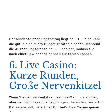
Kreditkarten (Visa/Mastercard) werden sofort
verarbeitet.
E‑Wallets wie Skrill und PayPal bieten nahezu
sofortige Auszahlungen.
Kryptowährungen (BTC/ETH/USDT) bieten schnelle
Überweisungszeiten und niedrige Gebühren.
Der Mindesteinzahlungsbetrag liegt bei €15—eine Zahl,
die gut in eine Micro‑Budget-Strategie passt—während
die Auszahlungsgrenze bei €50 beginnt, sodass Sie
nach einer Gewinnserie schnell auszahlen können.
6. Live Casino:
Kurze Runden,
Große Nervenkitzel
Wenn Sie den Nervenkitzel des Live-Gamings suchen,
aber dennoch Sessions bevorzugen, die enden, bevor Ihr
Kaffee abkühlt, liefert Bet On Red’s Live Casino genau