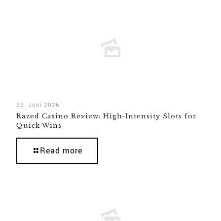
22. Juni 2026
Razed Casino Review: High‑Intensity Slots for
Quick Wins
Read more