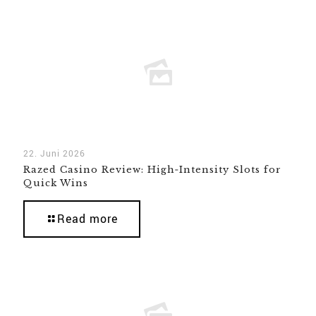
22. Juni 2026
Razed Casino Review: High‑Intensity Slots for
Quick Wins
Read more