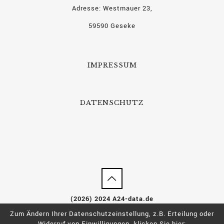
Adresse: Westmauer 23,
59590 Geseke
IMPRESSUM
DATENSCHUTZ
(2026) 2024 A24-data.de
Zum Ändern Ihrer Datenschutzeinstellung, z.B. Erteilung oder
Widerruf von Einwilligungen, klicken Sie hier: