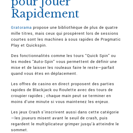
pour Jouer
Rapidement
Gratorama
propose une bibliothèque de plus de quatre
mille titres, mais ceux qui prospèrent lors de sessions
courtes sont les machines à sous rapides de Pragmatic
Play et Quickspin.
Des fonctionnalités comme les tours “Quick Spin” ou
les modes “Auto‑Spin” vous permettent de définir une
mise et de laisser les rouleaux faire le reste—parfait
quand vous êtes en déplacement.
Les offres de casino en direct proposent des parties
rapides de Blackjack ou Roulette avec des tours de
croupier rapides ; chaque main peut se terminer en
moins d’une minute si vous maintenez les enjeux.
Les jeux Crash s’inscrivent aussi dans cette catégorie
—les joueurs misent avant le seuil de crash, puis
regardent le multiplicateur grimper jusqu’à atteindre le
sommet.