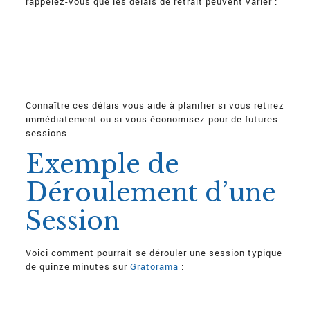
rappelez-vous que les délais de retrait peuvent varier :
Les retraits crypto sont souvent instantanés.
Les e‑wallets prennent généralement 3 à 5 jours.
Les virements bancaires peuvent prendre plus
longtemps et parfois entraîner de petites frais.
Connaître ces délais vous aide à planifier si vous retirez
immédiatement ou si vous économisez pour de futures
sessions.
Exemple de
Déroulement d’une
Session
Voici comment pourrait se dérouler une session typique
de quinze minutes sur
Gratorama
:
Connexion & Vérification du Solde (30 s) :
Jetez un
coup d’œil rapide à votre solde actuel—rien de