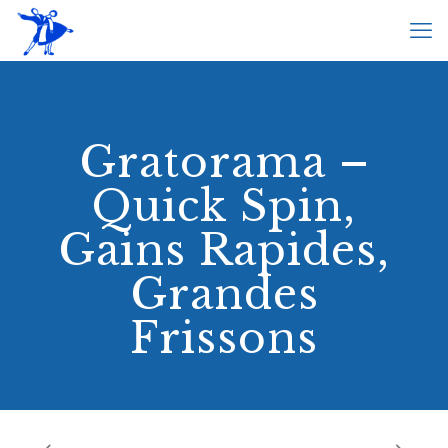
Gratorama –
Quick Spin,
Gains Rapides,
Grandes
Frissons