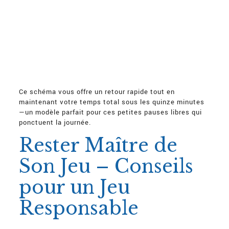
spins—aucun clic supplémentaire nécessaire.
Clôture (30 s) :
Après la fin de l’auto‑spin,
examinez votre gain ou perte net. S’il est positif,
envisagez de mettre de côté une partie en
récompense pour votre prochaine session ; s’il est
négatif, décidez si vous arrêtez ou si vous tentez
un dernier spin rapide pour tester votre chance.
Ce schéma vous offre un retour rapide tout en
maintenant votre temps total sous les quinze minutes
—un modèle parfait pour ces petites pauses libres qui
ponctuent la journée.
Rester Maître de
Son Jeu – Conseils
pour un Jeu
Responsable