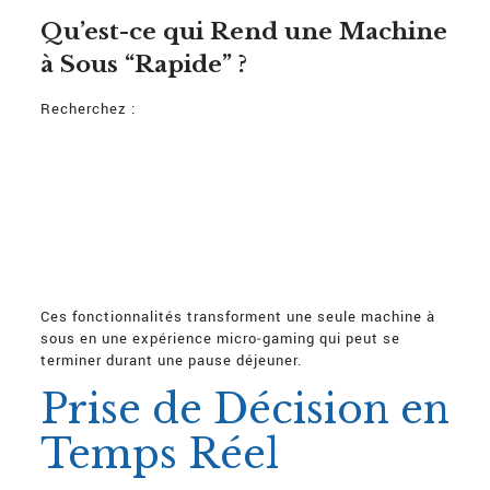
Qu’est-ce qui Rend une Machine
à Sous “Rapide” ?
Recherchez :
Faible variance : gains plus petits mais paiements
plus fréquents.
Temps de re‑spin rapides : reels prêts à repartir en
quelques secondes.
Auto‑play intégré : définissez votre mise maximale
et laissez-la tourner.
Ces fonctionnalités transforment une seule machine à
sous en une expérience micro‑gaming qui peut se
terminer durant une pause déjeuner.
Prise de Décision en
Temps Réel