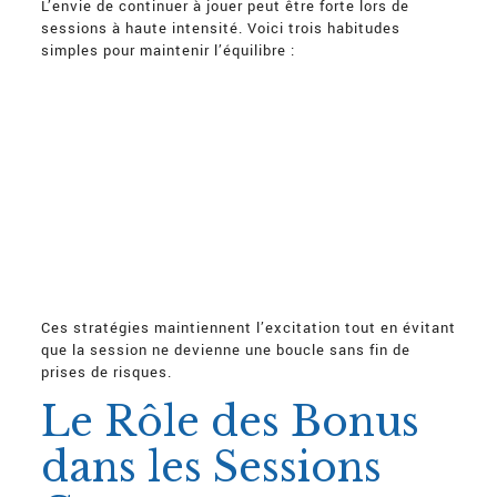
L’envie de continuer à jouer peut être forte lors de
sessions à haute intensité. Voici trois habitudes
simples pour maintenir l’équilibre :
Fixez une limite de temps :
Utilisez l’alarme de
votre téléphone pour arrêter après quinze minutes
—même si vous êtes en pleine série gagnante.
Utilisez des mises fixes :
Restez sur la même mise
jusqu’à atteindre votre seuil de gain ou de perte ;
évitez d’augmenter impulsivement les enjeux.
Revue des gains :
Surveillez votre total en cours—
si vous avez perdu 20 € en cinq tours, faites une
pause et réévaluez avant de continuer.
Ces stratégies maintiennent l’excitation tout en évitant
que la session ne devienne une boucle sans fin de
prises de risques.
Le Rôle des Bonus
dans les Sessions