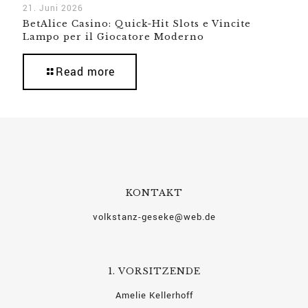
21. Juni 2026
BetAlice Casino: Quick‑Hit Slots e Vincite
Lampo per il Giocatore Moderno
Read more
KONTAKT
volkstanz-geseke@web.de
1. VORSITZENDE
Amelie Kellerhoff