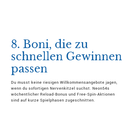
Push‑Benachrichtigungen informieren dich vor
allem über Free Spins oder Bonus‑Trigger, noch
bevor du die Pause beendest.
Rundlaufende Navigation verhindert endloses
Scrollen zwischen den Spielen.
8. Boni, die zu
schnellen Gewinnen
passen
Du musst keine riesigen Willkommensangebote jagen,
wenn du sofortigen Nervenkitzel suchst. Neon54s
wöchentlicher Reload‑Bonus und Free‑Spin‑Aktionen
sind auf kurze Spielphasen zugeschnitten.
Wöchentlicher Reload‑Bonus:
50 % Match bis zu
€700 + 50 Free Spins – perfekt für eine einzelne
Nachmittags‑Session.
Wöchentliche Free Spins:
50 Spins (40x Wagering)