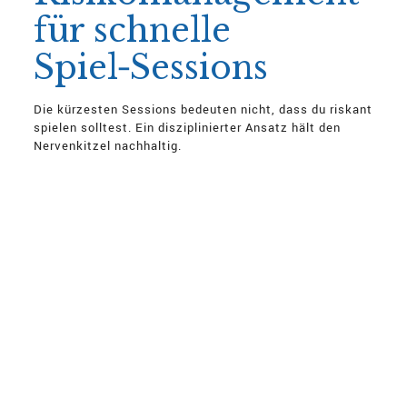
für schnelle
Spiel‑Sessions
Die kürzesten Sessions bedeuten nicht, dass du riskant
spielen solltest. Ein disziplinierter Ansatz hält den
Nervenkitzel nachhaltig.
Einsätze pro Session:
Halte dich an 10–15
Einsätze pro Spielrunde, um die Kontrolle zu
bewahren.
Einsatzgröße:
Nutze 1–5 % deines Bankrolls pro
Spin; so hast du mehrere Versuche, ohne dein
Guthaben schnell zu erschöpfen.
Stop‑Loss‑Schwelle:
Setze ein tägliches
Verlustlimit (z.B. €50), nach dessen Erreichen du
eine Pause machst und die Strategie neu
ausrichtest.
Auszahlungsüberwachung:
Verfolge, wie viele
Spins du brauchst, um einen Gewinn zu erzielen;