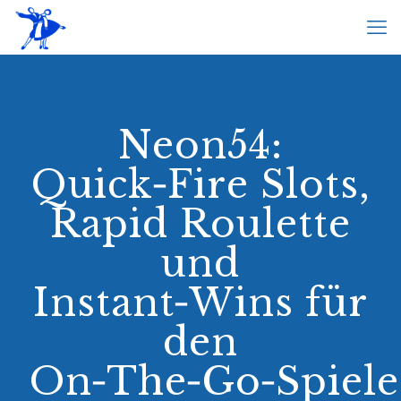
Neon54:
Quick‑Fire Slots,
Rapid Roulette
und
Instant‑Wins für
den
On‑The‑Go‑Spiele