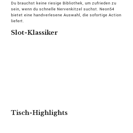
Du brauchst keine riesige Bibliothek, um zufrieden zu
sein, wenn du schnelle Nervenkitzel suchst. Neon54
bietet eine handverlesene Auswahl, die sofortige Action
liefert.
Slot‑Klassiker
Helio’s Fury
– Play’n GO’s leuchtende
Feuerwerks‑Explosion; Gewinnlinien erscheinen in
Bruchteilen von Sekunden.
Frozen Gems
– Ein Chill‑Thema von Pragmatic
Play, das mit sofortigen Free Spins belohnt.
Book of Dead
– Klassischer Hall of Fame; schnelle
Respins halten das Tempo lebendig.
Starburst
– NetEnt’s zeitloses Juwel‑Design;
Ergebnisse erscheinen sofort.
Tisch‑Highlights
Blackjack
– Schnelle Hände mit
Fünf‑Karten‑Tricks; Entscheidungen des Dealers