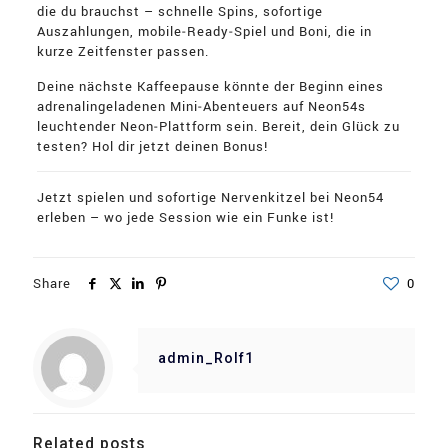
die du brauchst – schnelle Spins, sofortige
Auszahlungen, mobile‑Ready‑Spiel und Boni, die in
kurze Zeitfenster passen.
Deine nächste Kaffeepause könnte der Beginn eines
adrenalingeladenen Mini‑Abenteuers auf Neon54s
leuchtender Neon‑Plattform sein. Bereit, dein Glück zu
testen? Hol dir jetzt deinen Bonus!
Jetzt spielen und sofortige Nervenkitzel bei Neon54
erleben – wo jede Session wie ein Funke ist!
Share
0
admin_Rolf1
Related posts