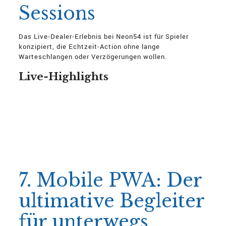
Sessions
Das Live‑Dealer‑Erlebnis bei Neon54 ist für Spieler
konzipiert, die Echtzeit‑Action ohne lange
Warteschlangen oder Verzögerungen wollen.
Live‑Highlights
Ashley aus Atlantic City teilt Karten schneller als
die meisten virtuelle Dealer.
Das Live‑Roulette‑Rad ist ein visueller Genuss; du
kannst die Ball‑Trajektorie sofort sehen.
Ein „Claw Machine“-Bonusspiel bietet sofortige
Token‑Gewinne; keine Re‑Spin‑Verzögerungen.
7. Mobile PWA: Der
ultimative Begleiter
für unterwegs