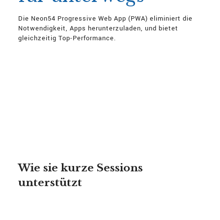
Die Neon54 Progressive Web App (PWA) eliminiert die
Notwendigkeit, Apps herunterzuladen, und bietet
gleichzeitig Top‑Performance.
Kein natives App-Install erforderlich – einfach die
Seite auf deinem Handy bookmarken.
PWA cached Spiel‑Assets; nachfolgende Ladungen
sind blitzschnell.
Responsives Design sorgt dafür, dass sich jeder
Klick auf beiden Android‑ und iOS‑Geräten natürlich
anfühlt.
Der Akkuverbrauch ist minimal, da die PWA direkt
im Browser‑Sandbox läuft.
Wie sie kurze Sessions
unterstützt
Sofortiger Zugriff von jedem Ort ohne
Login‑Verzögerung.