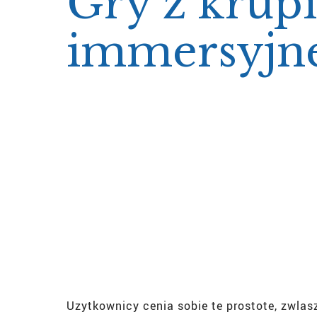
Gry z krup
immersyjne
Oferta slotow, transmisji na zywo oraz
wspolczesnych uzytkownikow.
Slottyway Casino oferuje jeden z najba
pierwsze depozyty.
Rowniez aktywni i lojalni uzytkownicy
Slottyway Casino oferuje ponad 2,000 g
Mimo braku oferty slottyway bonus bez 
Uzytkownicy cenia sobie te prostote, zwlas