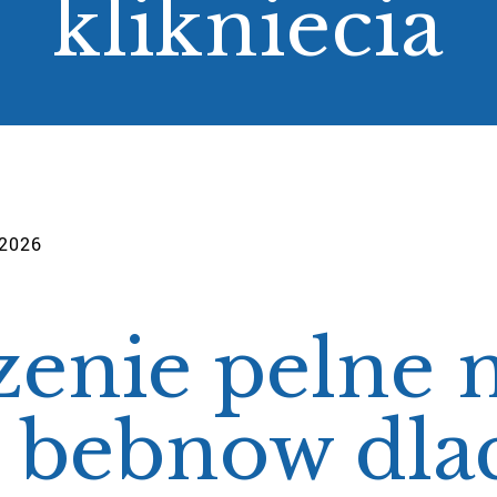
klikniecia
 2026
enie pelne 
 bebnow dla