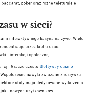
 baccarat, poker oraz rozne teleturnieje
asu w sieci?
tami interaktywnego kasyna na zywo. Wielu
koncentracje przez krotki czas.
i i interakcji spolecznej.
encji. Gracze czesto
Slottyway casino
i. Wspolczesne nawyki zwiazane z rozrywka
Niektore stoly maja dedykowane wydarzenia
 jak i nowych uzytkownikow.