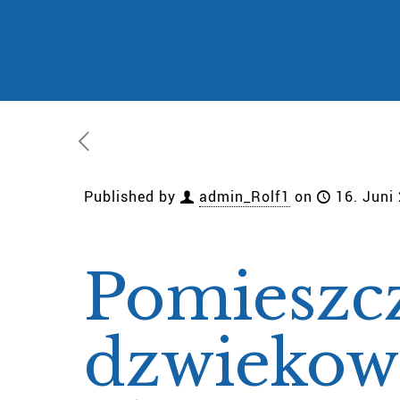
Published by
admin_Rolf1
on
16. Juni
Pomieszcz
dzwiekow