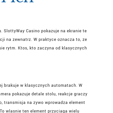
u. SlottyWay Casino pokazuje na ekranie te
ji na zewnatrz. W praktyce oznacza to, ze
ie rytm. Ktos, kto zaczyna od klasycznych
rej brakuje w klasycznych automatach. W
mera pokazuje detale stolu, reakcje graczy
eo, transmisja na zywo wprowadza element
To wlasnie ten element przyciaga wielu