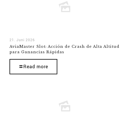
21. Juni 2026
AviaMaster Slot: Acción de Crash de Alta Altitud
para Ganancias Rápidas
Read more